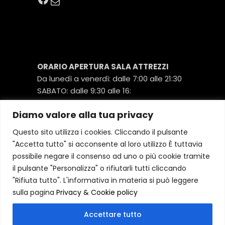
Email
ORARIO APERTURA SALA ATTREZZI
Da lunedì a venerdì: dalle 7:00 alle 21:30
SABATO: dalle 9:30 alle 16:
Diamo valore alla tua privacy
COPERTURA ISTRUTTORI SALA
Questo sito utilizza i cookies. Cliccando il pulsante
ATTREZZI:
"Accetta tutto" si acconsente al loro utilizzo È tuttavia
Da lunedì a venerdì dalle 9:00 alle 12:00 e
possibile negare il consenso ad uno o più cookie tramite
dalle 13:00 alle 21:30
il pulsante "Personalizza" o rifiutarli tutti cliccando
SABATO dalle 10;:00 alle 16:00
"Rifiuta tutto". L'informativa in materia si può leggere
sulla pagina
Privacy & Cookie policy
Accettare tutto