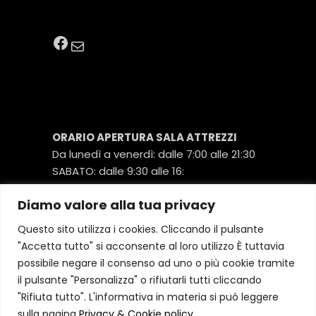
SOCIAL
Facebook
Email
ORARIO APERTURA SALA ATTREZZI
Da lunedì a venerdì: dalle 7:00 alle 21:30
SABATO: dalle 9:30 alle 16:
Diamo valore alla tua privacy
COPERTURA ISTRUTTORI SALA
Questo sito utilizza i cookies. Cliccando il pulsante
ATTREZZI:
"Accetta tutto" si acconsente al loro utilizzo È tuttavia
Da lunedì a venerdì dalle 9:00 alle 12:00 e
possibile negare il consenso ad uno o più cookie tramite
dalle 13:00 alle 21:30
il pulsante "Personalizza" o rifiutarli tutti cliccando
SABATO dalle 10;:00 alle 16:00
"Rifiuta tutto". L'informativa in materia si può leggere
sulla pagina
Privacy & Cookie policy