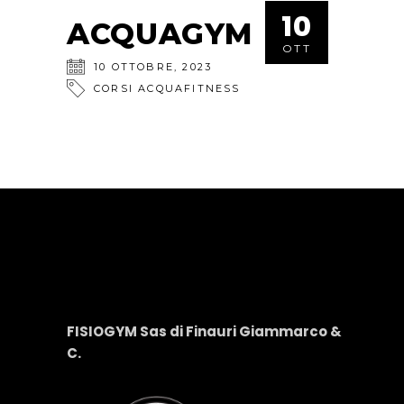
10
ACQUAGYM
OTT
10
OTTOBRE
,
2023
CORSI ACQUAFITNESS
FISIOGYM Sas di Finauri Giammarco &
C.