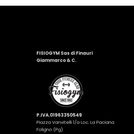
FISIOGYM Sas di Finauri
P
Giammarco & C.
R
P.IVA.01963350549
Piazza Vanvitelli 1/a Loc. La Paciana
Foligno (Pg)